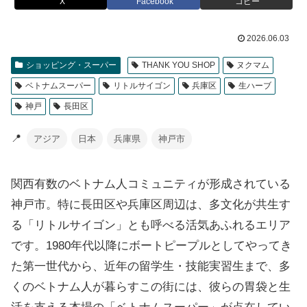
X
Facebook
コピー
2026.06.03
ショッピング・スーパー
THANK YOU SHOP
ヌクマム
ベトナムスーパー
リトルサイゴン
兵庫区
生ハーブ
神戸
長田区
📍
アジア
日本
兵庫県
神戸市
関西有数のベトナム人コミュニティが形成されている
神戸市。特に長田区や兵庫区周辺は、多文化が共生す
る「リトルサイゴン」とも呼べる活気あふれるエリア
です。1980年代以降にボートピープルとしてやってき
た第一世代から、近年の留学生・技能実習生まで、多
くのベトナム人が暮らすこの街には、彼らの胃袋と生