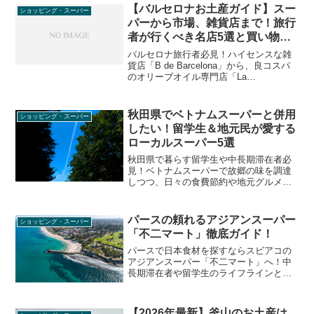
アルに知りたい相場感や買い物のコツ、
【バルセロナお土産ガイド】スー
ショッピング・スーパー
治安対策などを徹底解説します。
パーから市場、雑貨店まで！旅行
者が行くべき名店5選と買い物の
罠
バルセロナ旅行者必見！ハイセンスな雑
貨店「B de Barcelona」から、良コスパ
のオリーブオイル専門店「La
Chinata」、大型スーパー「メルカドー
ナ」、活気ある「ブケリア市場」まで厳
選紹介。生ハム持ち込み禁止の注意点
秋田県でベトナムスーパーと併用
ショッピング・スーパー
や、賢い買い物術も徹底解説します。
したい！留学生＆地元民が愛する
ローカルスーパー5選
秋田県で暮らす留学生や中長期滞在者必
見！ベトナムスーパーで故郷の味を調達
しつつ、日々の食費節約や地元グルメを
満喫するなら「ローカルスーパー」が最
強です。コスパ抜群の惣菜やフードコー
ト、不用品買取店まで、ディープな秋田
パースの頼れるアジアンスーパー
ショッピング・スーパー
生活を支える5つのスポットを厳選紹介し
「不二マート」徹底ガイド！
ます。
パースで日本食材を探すならスビアコの
アジアンスーパー「不二マート」へ！中
長期滞在者や留学生のライフラインとし
て愛される同店の、充実の品揃え、おす
すめローカルアイテム、お得な買い物術
などを徹底解説します。
【2026年最新】釜山のお土産は