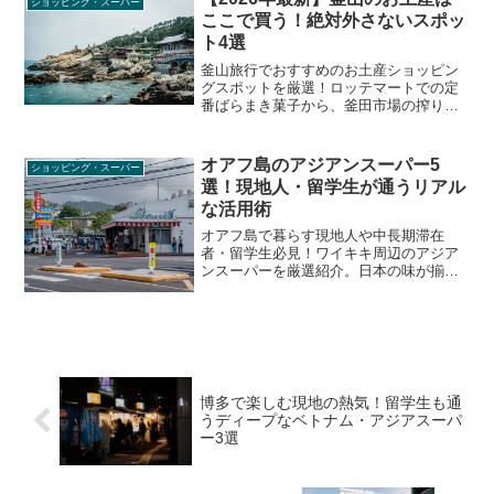
ショッピング・スーパー
ここで買う！絶対外さないスポッ
ト4選
釜山旅行でおすすめのお土産ショッピン
グスポットを厳選！ロッテマートでの定
番ばらまき菓子から、釜田市場の搾りた
てごま油、国際市場の韓国レトロ雑貨、
海雲台で話題の絶品スイーツ「Keveren
House」まで、旅行者が知るべきリアル
オアフ島のアジアンスーパー5
ショッピング・スーパー
な立ち回り方と裏技を徹底解説します。
選！現地人・留学生が通うリアル
な活用術
オアフ島で暮らす現地人や中長期滞在
者・留学生必見！ワイキキ周辺のアジア
ンスーパーを厳選紹介。日本の味が揃う
ミツワから、コスパ最強のポケ丼が買え
るWaikiki Market、韓国食材のHマート、
ディープなフィリピン食材店まで、ハワ
イの物価高を賢く乗り切るローカル情報
をお届けします。
博多で楽しむ現地の熱気！留学生も通
うディープなベトナム・アジアスーパ
ー3選