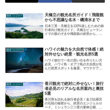
天橋立の観光名所ガイド！飛龍観
観光・レジャー
から不思議な名水・磯清水まで
日本三景・天橋立を120%楽しむための旅
行者向け観光ガイド。天橋立ビューラン
ドでの股のぞきや飛龍観の絶景から、レ
ンタサイクルでめぐる龍神伝説の天橋立
神社、海に湧く真水「磯清水」など、デ
ィープな散策ルートを徹底解説します。
ハワイの魅力を大自然で体感！絶
観光・レジャー
対外せない絶景・観光名所5選
ハワイ旅行で一生の思い出を作りたい方
必見。ハワイ島・オアフ島の大自然が生
んだ絶景スポットを厳選。マウナケアの
星空からクアロアランチのアクティビテ
ィ、大谷翔平選手も訪れたパワースポッ
トまで、現地のリアルな口コミや注意点
香川観光で絶対に外せない！旅行
とともに徹底解説します。
観光・レジャー
者必見のリアルな名所案内と裏技
5選
香川県を訪れる旅行者必見！金刀比羅宮
の石段の秘密から、絶景のエンジェルロ
ード、ミシュラン三ツ星の栗林公園、金