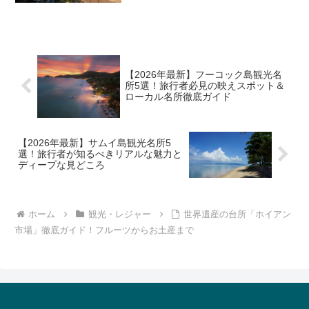
ー、カカアコの最新アート事情まで、旅
行者が本当に知りたいリアルな情報を徹
底解説します。
【2026年最新】フーコック島観光名
所5選！旅行者必見の映えスポット＆
ローカル名所徹底ガイド
【2026年最新】サムイ島観光名所5
選！旅行者が知るべきリアルな魅力と
ディープな見どころ
ホーム
観光・レジャー
世界遺産の台所「ホイアン
市場」徹底ガイド！フルーツからお土産まで