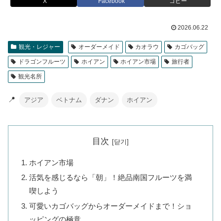
X
Facebook
コピー
2026.06.22
観光・レジャー
オーダーメイド
カオラウ
カゴバッグ
ドラゴンフルーツ
ホイアン
ホイアン市場
旅行者
観光名所
📍
アジア
ベトナム
ダナン
ホイアン
目次
ホイアン市場
活気を感じるなら「朝」！絶品南国フルーツを満
喫しよう
可愛いカゴバッグからオーダーメイドまで！ショ
ッピングの極意