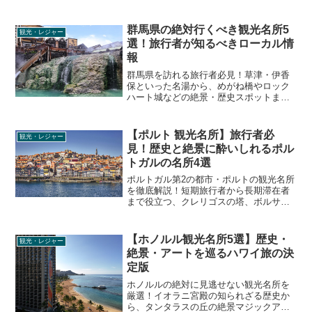
運UPの銭形砂絵まで。歴史ある名所のデ
ィープな解説や現地の空気感、役立つ情
報を網羅した観光ガイドです。
群馬県の絶対行くべき観光名所5
観光・レジャー
選！旅行者が知るべきローカル情
報
群馬県を訪れる旅行者必見！草津・伊香
保といった名湯から、めがね橋やロック
ハート城などの絶景・歴史スポットま
で、プロの旅行ライターがディープな見
どころや混雑回避のコツを徹底解説しま
す。
【ポルト 観光名所】旅行者必
観光・レジャー
見！歴史と絶景に酔いしれるポル
トガルの名所4選
ポルトガル第2の都市・ポルトの観光名所
を徹底解説！短期旅行者から長期滞在者
まで役立つ、クレリゴスの塔、ボルサ宮
殿、ポルト大聖堂などの見どころ、歴
史、混雑回避のコツなどリアルな現地情
報をお届けします。
【ホノルル観光名所5選】歴史・
観光・レジャー
絶景・アートを巡るハワイ旅の決
定版
ホノルルの絶対に見逃せない観光名所を
厳選！イオラニ宮殿の知られざる歴史か
ら、タンタラスの丘の絶景マジックアワ