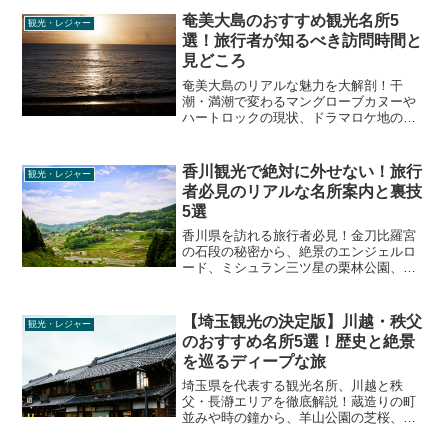
アルな情報を厳選してお届けします。
奄美大島のおすすめ観光名所5
観光・レジャー
選！旅行者が知るべき訪問時間と
見どころ
奄美大島のリアルな魅力を大解剖！干
潮・満潮で変わるマングローブカヌーや
ハートロックの現状、ドラマロケ地のホ
ノホシ海岸、泥染め体験から秘境マテリ
ヤの滝まで、旅行者が絶対に行くべき観
光名所のディープな見どころとベストな
香川観光で絶対に外せない！旅行
観光・レジャー
訪問時間を徹底解説します。
者必見のリアルな名所案内と裏技
5選
香川県を訪れる旅行者必見！金刀比羅宮
の石段の秘密から、絶景のエンジェルロ
ード、ミシュラン三ツ星の栗林公園、金
運UPの銭形砂絵まで。歴史ある名所のデ
ィープな解説や現地の空気感、役立つ情
報を網羅した観光ガイドです。
【埼玉観光の決定版】川越・秩父
観光・レジャー
のおすすめ名所5選！歴史と絶景
を巡るディープな旅
埼玉県を代表する観光名所、川越と秩
父・長瀞エリアを徹底解説！蔵造りの町
並みや時の鐘から、羊山公園の芝桜、長
瀞岩畳の絶景まで、旅行者が知りたいリ