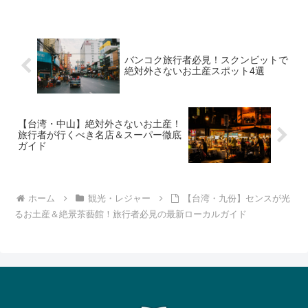
アルな見どころや混雑回避の裏技を紹介
します。
バンコク旅行者必見！スクンビットで
絶対外さないお土産スポット4選
【台湾・中山】絶対外さないお土産！
旅行者が行くべき名店＆スーパー徹底
ガイド
ホーム
観光・レジャー
【台湾・九份】センスが光
るお土産＆絶景茶藝館！旅行者必見の最新ローカルガイド