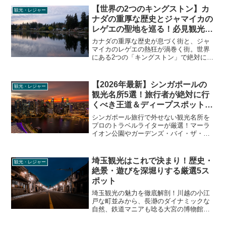
【世界の2つのキングストン】カ
観光・レジャー
ナダの重厚な歴史とジャマイカの
レゲエの聖地を巡る！必見観光ス
ポット3選
カナダの重厚な歴史が息づく街と、ジャ
マイカのレゲエの熱狂が渦巻く街。世界
にある2つの「キングストン」で絶対に訪
れるべき観光名所を厳選紹介。刑務所潜
入ツアーからボブ・マーリーの伝説ま
で、旅行者が知りたいディープな見どこ
【2026年最新】シンガポールの
観光・レジャー
ろを徹底解説します。
観光名所5選！旅行者が絶対に行
くべき王道＆ディープスポット完
全ガイド
シンガポール旅行で外せない観光名所を
プロのトラベルライターが厳選！マーラ
イオン公園やガーデンズ・バイ・ザ・ベ
イの混雑回避のコツ、ナイトサファリの
裏技、国立博物館のディープな見どころ
まで、旅行者が本当に知りたいリアルな
埼玉観光はこれで決まり！歴史・
観光・レジャー
情報をお届けします。
絶景・遊びを深堀りする厳選5ス
ポット
埼玉観光の魅力を徹底解剖！川越の小江
戸な町並みから、長瀞のダイナミックな
自然、鉄道マニアも唸る大宮の博物館、
そして秩父の芝桜や吉見百穴のディープ
な歴史まで、旅行者が本当に知りたいリ