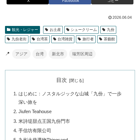
X
Facebook
コピー
2026.06.04
観光・レジャー
お土産
シュークリーム
九份
九份老街
台湾茶
台湾雑貨
旅行者
茶藝館
📍
アジア
台湾
新北市
瑞芳区周辺
目次
はじめに：ノスタルジックな山城「九份」で一歩
深い旅を
Jiufen Teahouse
米詩堤甜点王国九份門市
手信坊有限公司
九彬大発選物Thingsand