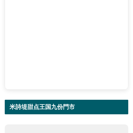
米詩堤甜点王国九份門市